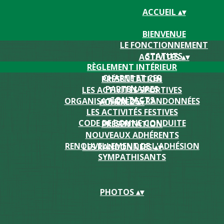
ACCUEIL
▴
▾
BIENVENUE
LE FONCTIONNEMENT
STATUTS
ACTIVITES
▴
▾
RÈGLEMENT INTÉRIEUR
CHARTE ET CER
PRÉSENTATION
PARTENAIRES
LES ACTIVITÉS SPORTIVES
CONTACTS
ORGANISATION DES RANDONNÉES
ADHEREZ
▴
▾
LES ACTIVITÉS FESTIVES
CODE DE BONNE CONDUITE
PRÉSENTATION
NOUVEAUX ADHÉRENTS
RENOUVELLEMENT DE L'ADHÉSION
LES RANDONNEES
▴
▾
SYMPATHISANTS
PHOTOS
▴
▾