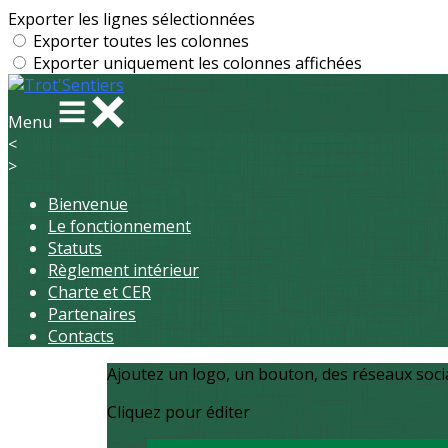
Exporter les lignes sélectionnées
Exporter toutes les colonnes
Exporter uniquement les colonnes affichées
Menu
<
>
Bienvenue
Le fonctionnement
Statuts
Règlement intérieur
Charte et CER
Partenaires
Contacts
Ajoutez un logo, un bouton, des réseaux soc
Cliquez pour éditer