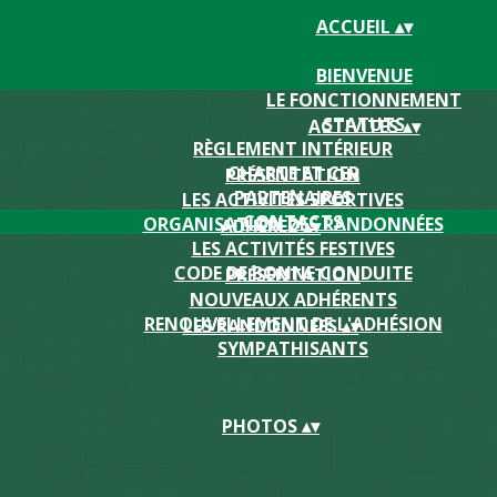
ACCUEIL
▴
▾
BIENVENUE
LE FONCTIONNEMENT
STATUTS
ACTIVITES
▴
▾
RÈGLEMENT INTÉRIEUR
CHARTE ET CER
PRÉSENTATION
PARTENAIRES
LES ACTIVITÉS SPORTIVES
CONTACTS
ORGANISATION DES RANDONNÉES
ADHEREZ
▴
▾
LES ACTIVITÉS FESTIVES
CODE DE BONNE CONDUITE
PRÉSENTATION
NOUVEAUX ADHÉRENTS
RENOUVELLEMENT DE L'ADHÉSION
LES RANDONNEES
▴
▾
SYMPATHISANTS
PHOTOS
▴
▾