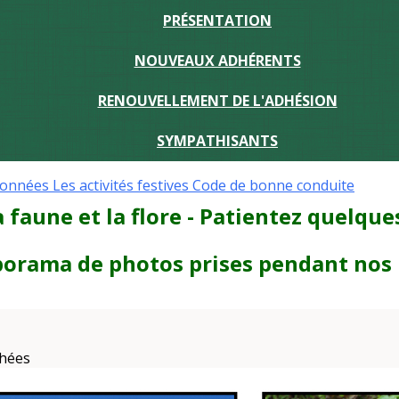
PRÉSENTATION
NOUVEAUX ADHÉRENTS
RENOUVELLEMENT DE L'ADHÉSION
SYMPATHISANTS
données
Les activités festives
Code de bonne conduite
a faune et la flore - Patientez quelqu
aporama de photos prises pendant nos