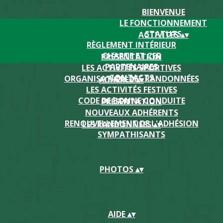
BIENVENUE
LE FONCTIONNEMENT
STATUTS
ACTIVITES
▴
▾
RÈGLEMENT INTÉRIEUR
CHARTE ET CER
PRÉSENTATION
PARTENAIRES
LES ACTIVITÉS SPORTIVES
CONTACTS
ORGANISATION DES RANDONNÉES
ADHEREZ
▴
▾
LES ACTIVITÉS FESTIVES
CODE DE BONNE CONDUITE
PRÉSENTATION
NOUVEAUX ADHÉRENTS
RENOUVELLEMENT DE L'ADHÉSION
LES RANDONNEES
▴
▾
SYMPATHISANTS
PHOTOS
▴
▾
AIDE
▴
▾