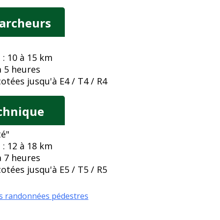
archeurs
: 10 à 15 km
 5 heures
tées jusqu'à E4 / T4 / R4
echnique
té"
: 12 à 18 km
 7 heures
tées jusqu'à E5 / T5 / R5
es randonnées pédestres