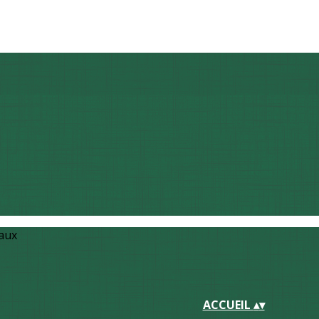
iaux
ACCUEIL
▴
▾